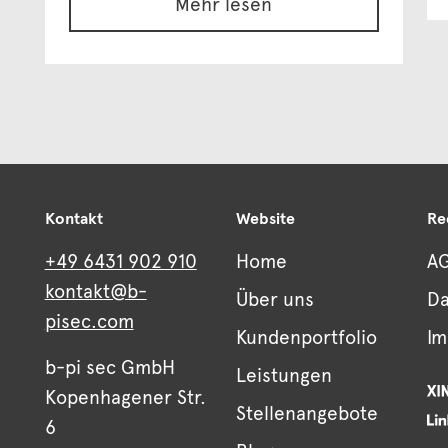
Mehr lesen
Kontakt
Website
Re
+49 6431 902 910
Home
A
kontakt@b-
Über uns
Da
pisec.com
Kundenportfolio
I
b-pi sec GmbH
Leistungen
Kopenhagener Str.
Stellenangebote
6