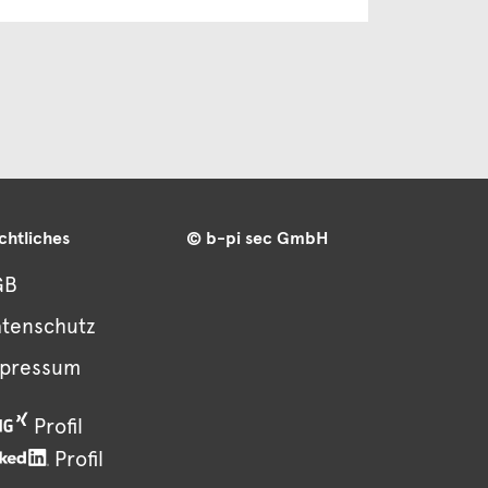
chtliches
© b-pi sec GmbH
GB
tenschutz
mpressum
Profil
Profil