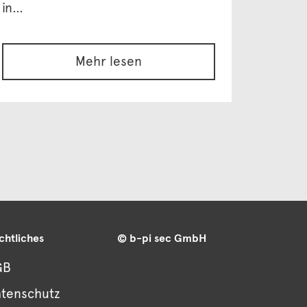
in…
Mehr lesen
chtliches
© b-pi sec GmbH
GB
tenschutz